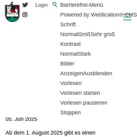
Barrierefrei-Menü
Login
Powered by Weblication® CMS
Schrift
Normal
Groß
Sehr groß
Kontrast
Normal
Stark
Bilder
Anzeigen
Ausblenden
Vorlesen
Änderungen bei der
Vorlesen starten
Feuerungskontrolle
Vorlesen pausieren
Stoppen
05. Jun 2025
Ab dem 1. August 2025 gibt es einen