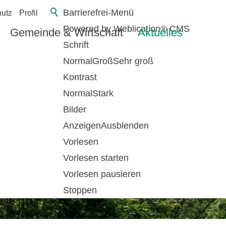
Barrierefrei-Menü
utz
Profil
Powered by Weblication® CMS
Gemeinde & Wirtschaft
Aktuelles
Schrift
Normal
Groß
Sehr groß
Kontrast
Normal
Stark
Bilder
Anzeigen
Ausblenden
Vorlesen
Vorlesen starten
Vorlesen pausieren
Stoppen