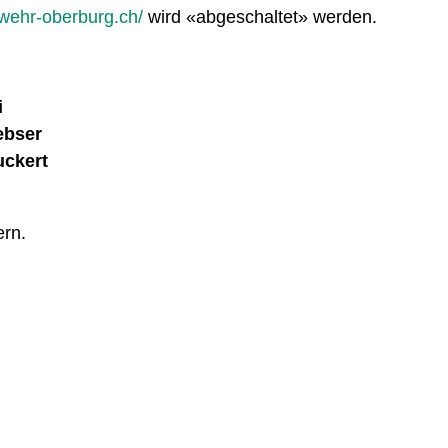
rwehr-oberburg.ch/
wird «abgeschaltet» werden.
i
ebser
uckert
ern.