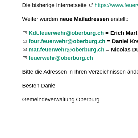
Die bisherige Internetseite
https://www.feue
Weiter wurden
neue Mailadressen
erstellt:
Kdt
f
rw
hr
b
rb
rg
ch
= Erich Mart
f
r
f
rw
hr
b
rb
rg
ch
= Daniel Kr
m
t
f
rw
hr
b
rb
rg
ch
= Nicolas D
f
rw
hr
b
rb
rg
ch
Bitte die Adressen in Ihren Verzeichnissen änd
Besten Dank!
Gemeindeverwaltung Oberburg