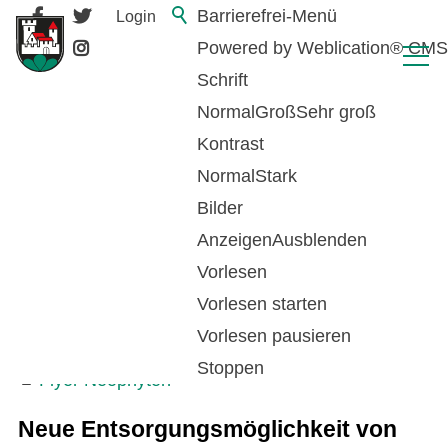
Barrierefrei-Menü
Login
Powered by Weblication® CMS
Schrift
Normal
Groß
Sehr groß
Kontrast
Normal
Stark
Bilder
Anzeigen
Ausblenden
Vorlesen
Neophyten
Vorlesen starten
Vorlesen pausieren
Aufruf für Mithilfe bei der Neophytenbekämpfung
Stoppen
Flyer Neophyten
Neue Entsorgungsmöglichkeit von