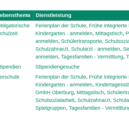
ebensthema
Dienstleistung
bligatorische
Ferienplan der Schule
,
Frühe integrierte
chulzeit
Kindergarten - anmelden
,
Mittagstisch
,
P
anmelden
,
Schülertransporte
,
Schulsozia
Schulzahnarzt, Schularzt - anmelden
,
Se
anmelden
,
Tagesfamilien - Vermittlung
,
T
tipendien
Stipendiengesuche
orschule
Ferienplan der Schule
,
Frühe integrierte
Kindergarten - anmelden
,
Kindertagesstä
GmbH Oberburg
,
Mittagstisch
,
Schülertr
Schulsozialarbeit
,
Schulzahnarzt, Schula
Spielgruppen
,
Tagesfamilien - Vermittlun