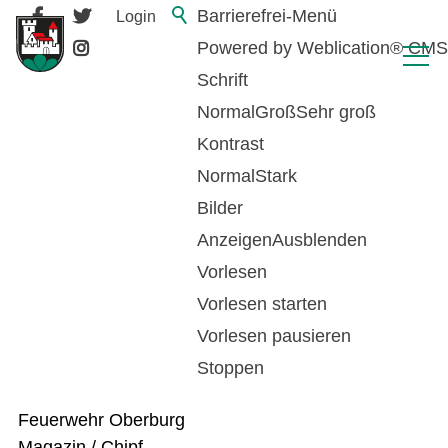
Barrierefrei-Menü
Login
Powered by Weblication® CMS
Schrift
Normal
Groß
Sehr groß
Kontrast
Normal
Stark
Bilder
Anzeigen
Ausblenden
Vorlesen
Feuerwehr Oberburg
Vorlesen starten
Vorlesen pausieren
Kontakt
Stoppen
Feuerwehr Oberburg
Magazin / Chipf