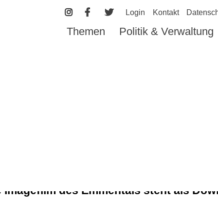
Login
Kontakt
Datensch
Themen
Politik & Verwaltung
MENTAL - ARB
BEN, ERLEBE
 Imagefilm des Emmentals steht als Dow