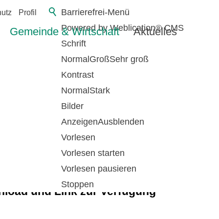
Barrierefrei-Menü
utz
Profil
Powered by Weblication® CMS
Gemeinde & Wirtschaft
Aktuelles
Schrift
Normal
Groß
Sehr groß
Kontrast
Normal
Stark
EITEN,
Bilder
Anzeigen
Ausblenden
Vorlesen
N
Vorlesen starten
Vorlesen pausieren
Stoppen
nload und Link zur Verfügung