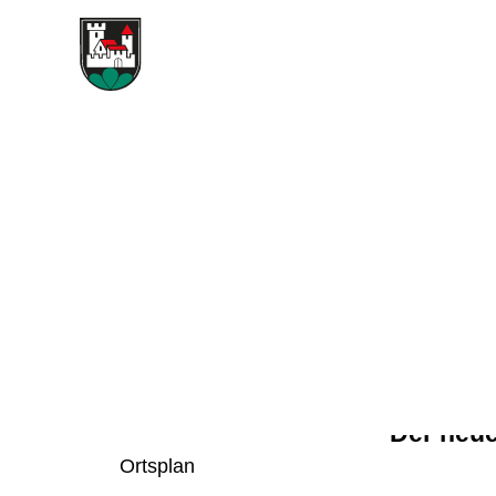
EM
Gemeinde & Wirtschaft
Gemeinde
LE
Porträt
Geschichte
Zahlen und Fakten
Der neue
Ortsplan