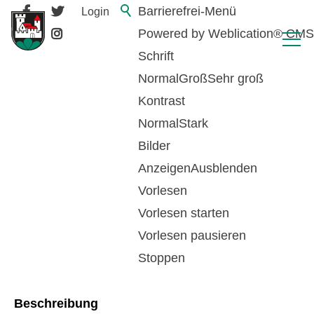
Barrierefrei-Menü
Login
Powered by Weblication® CMS
Schrift
Normal
Groß
Sehr groß
Kontrast
Normal
Stark
Bilder
Anzeigen
Ausblenden
Vorlesen
zurück zur Übersicht
Vorlesen starten
Vorlesen pausieren
Tierkadaver
Stoppen
Beschreibung