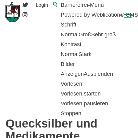
Barrierefrei-Menü
Login
Powered by Weblication® CMS
Schrift
Normal
Groß
Sehr groß
Kontrast
Normal
Stark
Bilder
Anzeigen
Ausblenden
Vorlesen
zurück zur Übersicht
Vorlesen starten
Vorlesen pausieren
Gifte, Säuren, Laugen,
Stoppen
Quecksilber und
Medikamente