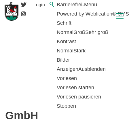
Barrierefrei-Menü
Login
Powered by Weblication® CMS
Schrift
Normal
Groß
Sehr groß
Kontrast
Normal
Stark
Bilder
Anzeigen
Ausblenden
Vorlesen
zurück zur Übersicht
Vorlesen starten
Vorlesen pausieren
Ziegelgut Recycling
Stoppen
GmbH