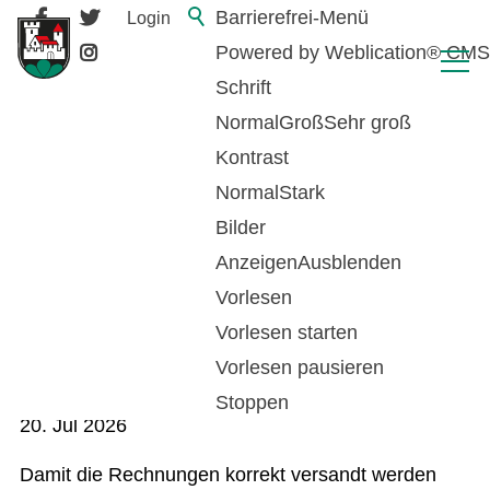
Barrierefrei-Menü
Login
Powered by Weblication® CMS
Schrift
Normal
Groß
Sehr groß
Kontrast
Normal
Stark
Bilder
Anzeigen
Ausblenden
Vorlesen
Hundetaxe 2026 -
Vorlesen starten
Aufruf
Vorlesen pausieren
Stoppen
20. Jul 2026
Damit die Rechnungen korrekt versandt werden