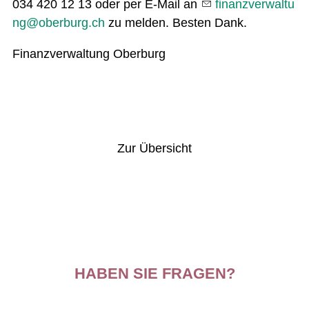
034 420 12 13 oder per E-Mail an
f
n
nzv
rw
lt
ng
b
rb
rg
ch
zu melden. Besten Dank.
Finanzverwaltung Oberburg
Vorheriger Artikel
Nächster Artikel
Zur Übersicht
HABEN SIE FRAGEN?