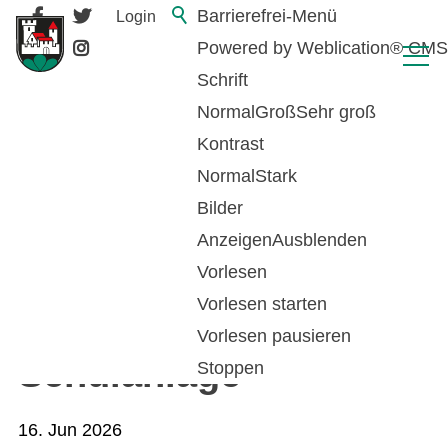
Barrierefrei-Menü
Login
Powered by Weblication® CMS
Schrift
Normal
Groß
Sehr groß
Kontrast
Normal
Stark
Bilder
Anzeigen
Ausblenden
Vorlesen
Stellenausschreibung
Vorlesen starten
- Raumpflegerin
Vorlesen pausieren
Schulanlage
Stoppen
16. Jun 2026