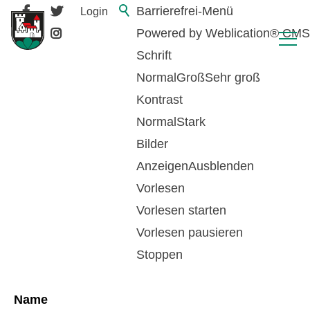
Barrierefrei-Menü
Login
Powered by Weblication® CMS
Schrift
Normal
Groß
Sehr groß
Kontrast
Normal
Stark
Bilder
Anzeigen
Ausblenden
Vorlesen
zurück zur Übersicht
Vorlesen starten
Vorlesen pausieren
Beer Daniel
Stoppen
Name