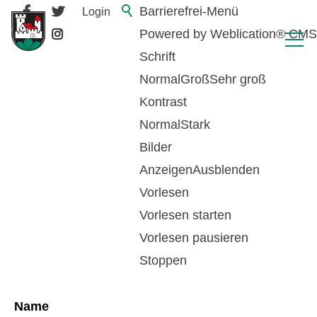
Barrierefrei-Menü
Login
Powered by Weblication® CMS
Schrift
Normal
Groß
Sehr groß
Kontrast
Normal
Stark
Bilder
Anzeigen
Ausblenden
Vorlesen
zurück zur Übersicht
Vorlesen starten
Vorlesen pausieren
Klötzli Andrea
Stoppen
Name