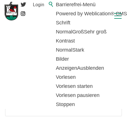
Barrierefrei-Menü
Login
Powered by Weblication® CMS
Schrift
Normal
Groß
Sehr groß
Kontrast
Normal
Stark
Bilder
Anzeigen
Ausblenden
Vorlesen
Login
Vorlesen starten
Vorlesen pausieren
E-Mail / Benutzername
*
Stoppen