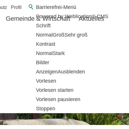
Barrierefrei-Menü
utz
Profil
Powered by Weblication® CMS
Gemeinde & Wirtschaft
Aktuelles
Schrift
Normal
Groß
Sehr groß
Kontrast
Normal
Stark
Bilder
Anzeigen
Ausblenden
Vorlesen
Vorlesen starten
Vorlesen pausieren
Stoppen