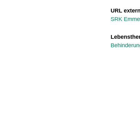
URL exter
SRK Emmen
Lebensth
Behinderung