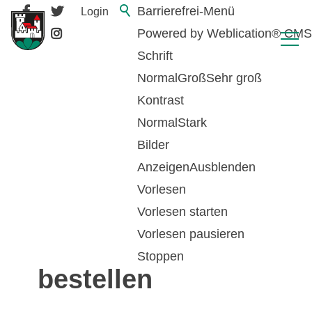
Barrierefrei-Menü
Login
Powered by Weblication® CMS
Schrift
Normal
Groß
Sehr groß
Kontrast
Normal
Stark
Bilder
Anzeigen
Ausblenden
Vorlesen
zurück zur Übersicht
Vorlesen starten
Vorlesen pausieren
Parkkarte -
Stoppen
bestellen