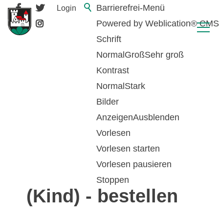
Barrierefrei-Menü
Login
Powered by Weblication® CMS
Schrift
Normal
Groß
Sehr groß
Kontrast
Normal
Stark
Bilder
Anzeigen
Ausblenden
Vorlesen
zurück zur Übersicht
Vorlesen starten
Vorlesen pausieren
Anerkennungsschein
Stoppen
(Kind) - bestellen