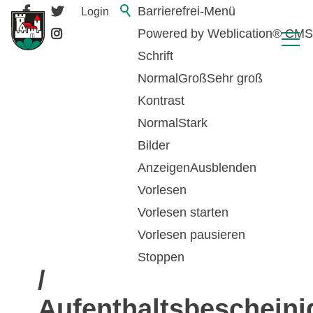
Barrierefrei-Menü
Login
Powered by Weblication® CMS
Schrift
Normal
Groß
Sehr groß
Kontrast
Normal
Stark
Bilder
Anzeigen
Ausblenden
Vorlesen
zurück zur Übersicht
Vorlesen starten
Vorlesen pausieren
Niederlassungsauswe
Stoppen
/
Aufenthaltsbeschein