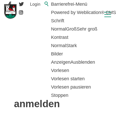
Barrierefrei-Menü
Login
Powered by Weblication® CMS
Schrift
Normal
Groß
Sehr groß
Kontrast
Normal
Stark
Bilder
Anzeigen
Ausblenden
Vorlesen
zurück zur Übersicht
Vorlesen starten
Vorlesen pausieren
Primarschule -
Stoppen
anmelden