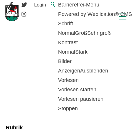
Barrierefrei-Menü
Login
Powered by Weblication® CMS
Schrift
Normal
Groß
Sehr groß
Kontrast
Normal
Stark
Bilder
Anzeigen
Ausblenden
Vorlesen
zurück zur Übersicht
Vorlesen starten
Vorlesen pausieren
Grundbuch
Stoppen
Rubrik