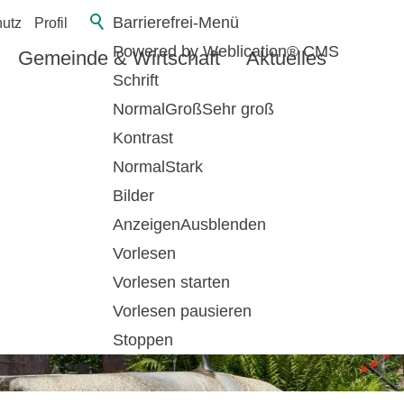
Barrierefrei-Menü
utz
Profil
Powered by Weblication® CMS
Gemeinde & Wirtschaft
Aktuelles
Schrift
Normal
Groß
Sehr groß
Kontrast
Normal
Stark
Bilder
Anzeigen
Ausblenden
Vorlesen
Vorlesen starten
Vorlesen pausieren
Stoppen