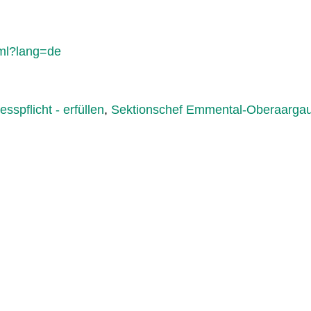
tml?lang=de
esspflicht - erfüllen
,
Sektionschef Emmental-Oberaarga