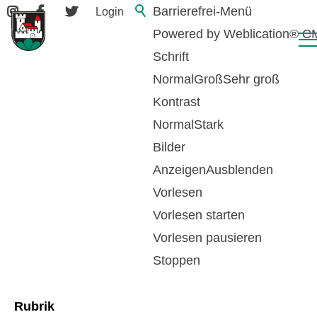
Barrierefrei-Menü
Login
Powered by Weblication® 
Schrift
Normal
Groß
Sehr groß
Kontrast
Normal
Stark
Bilder
Anzeigen
Ausblenden
Vorlesen
zurück zur Übersicht
Vorlesen starten
Vorlesen pausieren
Krankenversicherung
Stoppen
Rubrik