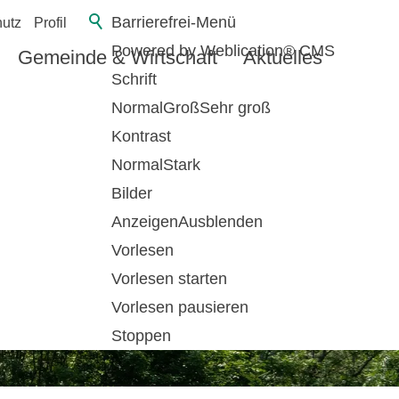
Barrierefrei-Menü
utz
Profil
Powered by Weblication® CMS
Gemeinde & Wirtschaft
Aktuelles
Schrift
Normal
Groß
Sehr groß
Kontrast
Normal
Stark
Bilder
Anzeigen
Ausblenden
Vorlesen
Vorlesen starten
Vorlesen pausieren
Stoppen