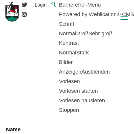
Barrierefrei-Menü
Login
Powered by Weblication® CMS
Schrift
Normal
Groß
Sehr groß
Kontrast
Normal
Stark
Bilder
Anzeigen
Ausblenden
Vorlesen
zurück zur Übersicht
Vorlesen starten
Vorlesen pausieren
Sozialkommission
Stoppen
Name