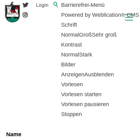
Barrierefrei-Menü
Login
Powered by Weblication® CMS
Schrift
Normal
Groß
Sehr groß
Kontrast
Normal
Stark
Bilder
Anzeigen
Ausblenden
Vorlesen
zurück zur Übersicht
Vorlesen starten
Vorlesen pausieren
Zaugg Pascal
Stoppen
Name