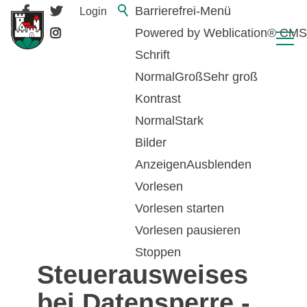
Barrierefrei-Menü
Login
Powered by Weblication® CMS
Schrift
Normal
Groß
Sehr groß
Kontrast
Normal
Stark
Bilder
Anzeigen
Ausblenden
Vorlesen
zurück zur Übersicht
Vorlesen starten
Vorlesen pausieren
Ausstellung eines
Stoppen
Steuerausweises
bei Datensperre -