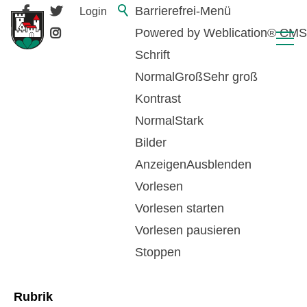
Barrierefrei-Menü
Login
Powered by Weblication® CMS
Schrift
Normal
Groß
Sehr groß
Kontrast
Normal
Stark
Bilder
Anzeigen
Ausblenden
Vorlesen
zurück zur Übersicht
Vorlesen starten
Vorlesen pausieren
Gemeindesteuern
Stoppen
Rubrik