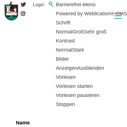
Barrierefrei-Menü
Login
Powered by Weblication® CMS
Schrift
Normal
Groß
Sehr groß
Kontrast
Normal
Stark
Bilder
Anzeigen
Ausblenden
Vorlesen
zurück zur Übersicht
Vorlesen starten
Vorlesen pausieren
Hundetaxe
Stoppen
Name