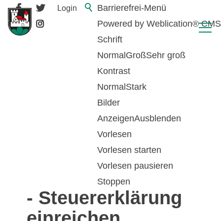
Barrierefrei-Menü
Login
Powered by Weblication® CMS
Schrift
Normal
Groß
Sehr groß
Kontrast
Normal
Stark
Bilder
Anzeigen
Ausblenden
Vorlesen
zurück zur Übersicht
Vorlesen starten
Vorlesen pausieren
Gemeindesteuern
Stoppen
- Steuererklärung
einreichen