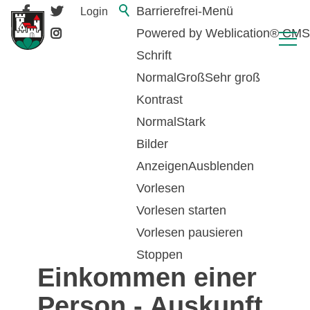
Barrierefrei-Menü
Login
Powered by Weblication® CMS
Schrift
Normal
Groß
Sehr groß
Kontrast
Normal
Stark
Bilder
Anzeigen
Ausblenden
Vorlesen
zurück zur Übersicht
Vorlesen starten
Vorlesen pausieren
Steuerbares
Stoppen
Einkommen einer
Person - Auskunft