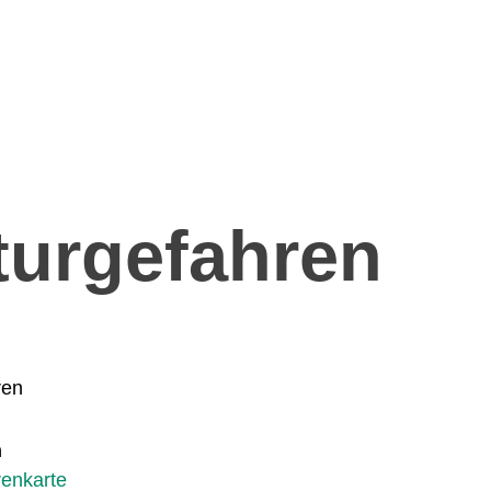
turgefahren
ren
n
renkarte