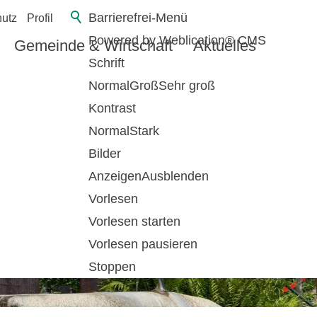
Barrierefrei-Menü
utz
Profil
Powered by Weblication® CMS
Gemeinde & Wirtschaft
Aktuelles
Schrift
Normal
Groß
Sehr groß
Kontrast
Normal
Stark
Bilder
Anzeigen
Ausblenden
Vorlesen
Vorlesen starten
Vorlesen pausieren
Stoppen