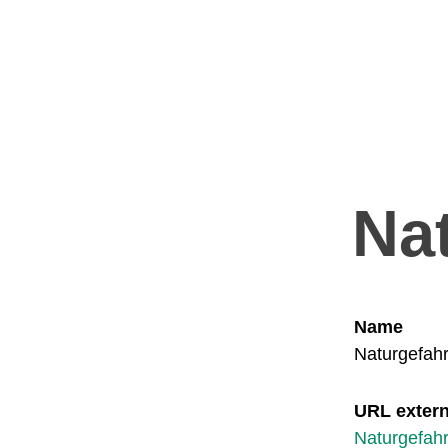
Na
Name
Naturgefah
URL exter
Naturgefah