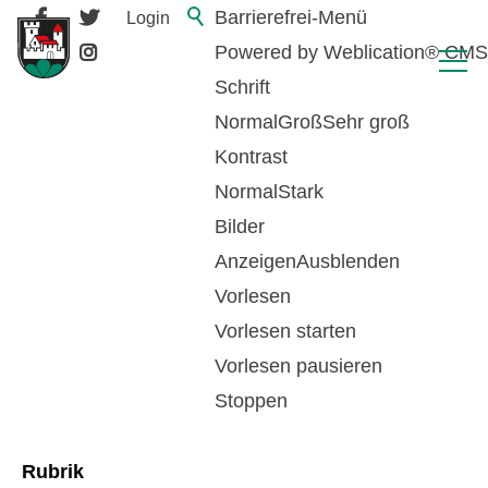
Barrierefrei-Menü
Login
Powered by Weblication® CMS
Schrift
Normal
Groß
Sehr groß
Kontrast
Normal
Stark
Bilder
Anzeigen
Ausblenden
Vorlesen
zurück zur Übersicht
Vorlesen starten
Vorlesen pausieren
Baubewilligung
Stoppen
Rubrik