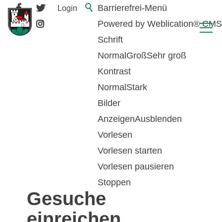
Barrierefrei-Menü
Login
Powered by Weblication® CMS
Schrift
Normal
Groß
Sehr groß
Kontrast
Normal
Stark
Bilder
Anzeigen
Ausblenden
Vorlesen
zurück zur Übersicht
Vorlesen starten
Vorlesen pausieren
Ehevorbereitung -
Stoppen
Gesuche
einreichen