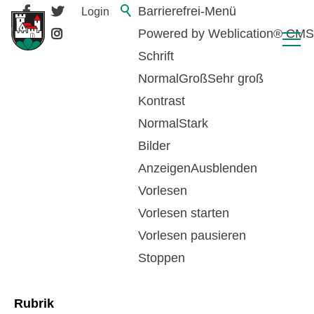
Barrierefrei-Menü
Login
Powered by Weblication® CMS
Schrift
Normal
Groß
Sehr groß
Kontrast
Normal
Stark
Bilder
Anzeigen
Ausblenden
Vorlesen
zurück zur Übersicht
Vorlesen starten
Vorlesen pausieren
Zivilstand
Stoppen
Rubrik