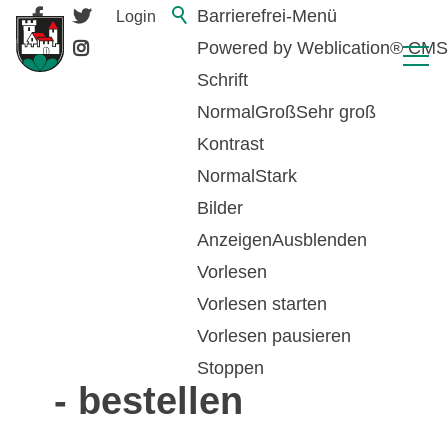
Barrierefrei-Menü
Login
Powered by Weblication® CMS
Schrift
Normal
Groß
Sehr groß
Kontrast
Normal
Stark
Bilder
Anzeigen
Ausblenden
Vorlesen
zurück zur Übersicht
Vorlesen starten
Vorlesen pausieren
Personenstandsausw
Stoppen
- bestellen