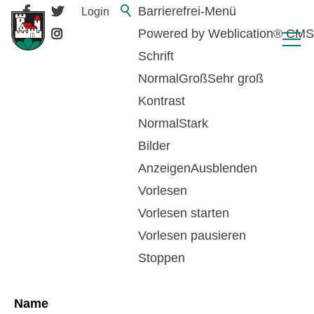
Barrierefrei-Menü
Login
Powered by Weblication® CMS
Schrift
Normal
Groß
Sehr groß
Kontrast
Normal
Stark
Bilder
Anzeigen
Ausblenden
Vorlesen
zurück zur Übersicht
Vorlesen starten
Vorlesen pausieren
Sozialkommission
Stoppen
Name