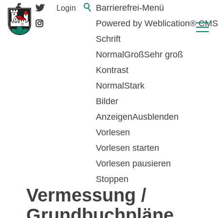
Barrierefrei-Menü
Login
Powered by Weblication® CMS
Schrift
Normal
Groß
Sehr groß
Kontrast
Normal
Stark
Bilder
Anzeigen
Ausblenden
Vorlesen
zurück zur Übersicht
Vorlesen starten
Vorlesen pausieren
Amtliche
Stoppen
Vermessung /
Grundbuchpläne